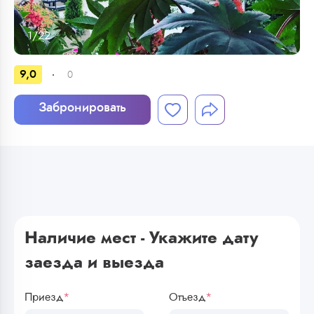
1
/
22
9,0
0
Забронировать
Наличие мест - Укажите дату
заезда и выезда
Приезд
*
Отъезд
*