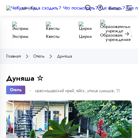
чёкуда
Вход
Образовательные
Экстрим
Квесты
Цирки
учреждения
Главная
Отель
Дуняша
Дуняша ☆
Отель
краснодарский край, ейск, улица шмидта, 11