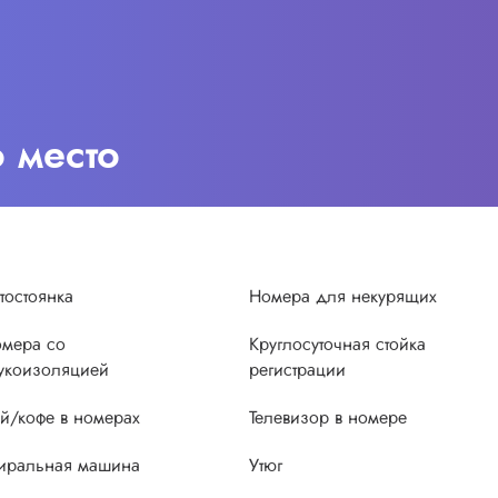
о место
тостоянка
Номера для некурящих
мера со
Круглосуточная стойка
укоизоляцией
регистрации
й/кофе в номерах
Телевизор в номере
иральная машина
Утюг