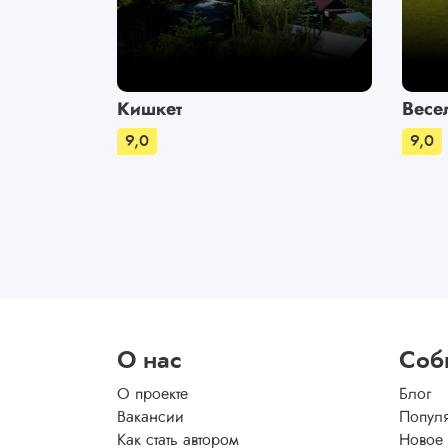
Кишкет
Весе
9,0
9,0
О нас
Соб
О проекте
Блог
Вакансии
Попул
Как стать автором
Новое