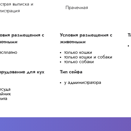
страя выписка и
Прачечная
гистрация
овия размещения с
Условия размещения с
Т
вотными
животными
есплатно
только кошки
только кошки и собаки
только собаки
рудование для кух
Тип сейфа
у администратора
осуда
айник
лита