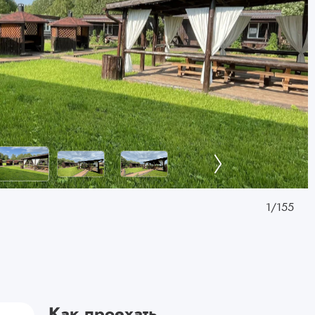
1
/
155
Как проехать