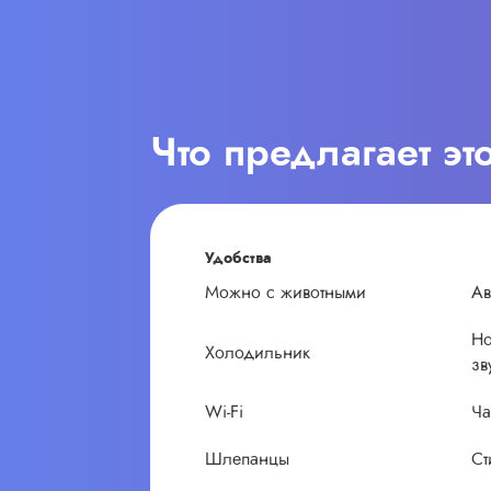
Что предлагает эт
Удобства
Можно с животными
Ав
Но
Холодильник
зв
Wi-Fi
Ча
Шлепанцы
Ст