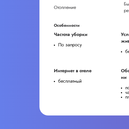
Бы
Отопление
ре
Особенности
Частота уборки
Усл
жи
По запросу
б
Интернет в отеле
Обо
ни
бесплатный
п
ч
п