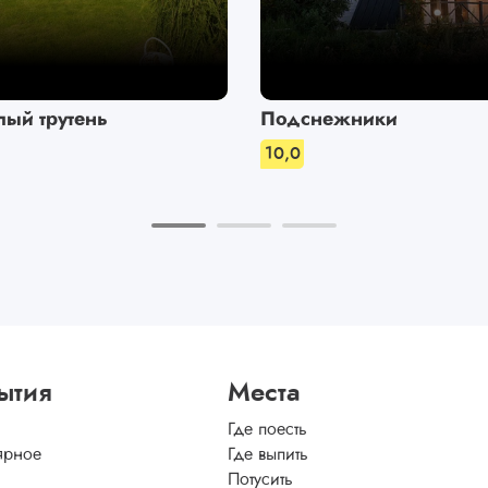
лый трутень
Подснежники
10,0
ытия
Места
Где поесть
ярное
Где выпить
Потусить