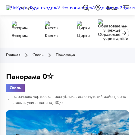
чёкуда
Вход
Образовательные
Экстрим
Квесты
Цирки
учреждения
Главная
Отель
Панорама
Панорама 0☆
Отель
карачаево-черкесская республика, зеленчукский район, село
архыз, улица ленина, 30/4