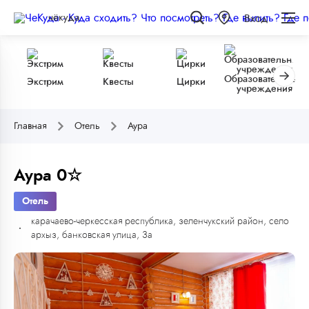
чёкуда
Вход
Образовательные
Экстрим
Квесты
Цирки
учреждения
Главная
Отель
Аура
Аура 0☆
Отель
карачаево-черкесская республика, зеленчукский район, село
архыз, банковская улица, 3а