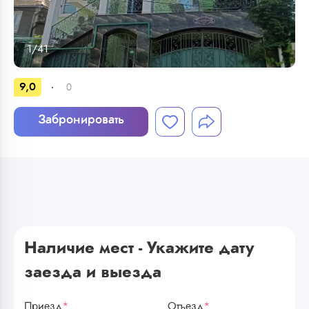
1
/
41
9,0
0
Забронировать
Наличие мест - Укажите дату
заезда и выезда
Приезд
*
Отъезд
*