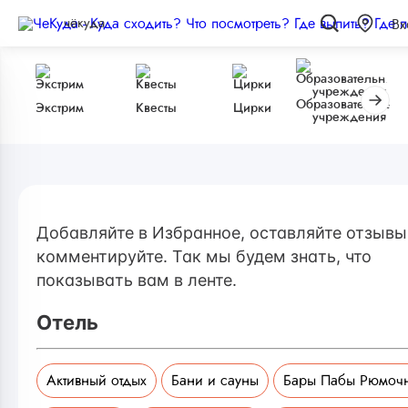
чёкуда
Вх
Образовательные
Экстрим
Квесты
Цирки
учреждения
Добавляйте в Избранное, оставляйте отзывы
комментируйте. Так мы будем знать, что
показывать вам в ленте.
Отель
Активный отдых
Бани и сауны
Бары Пабы Рюмоч