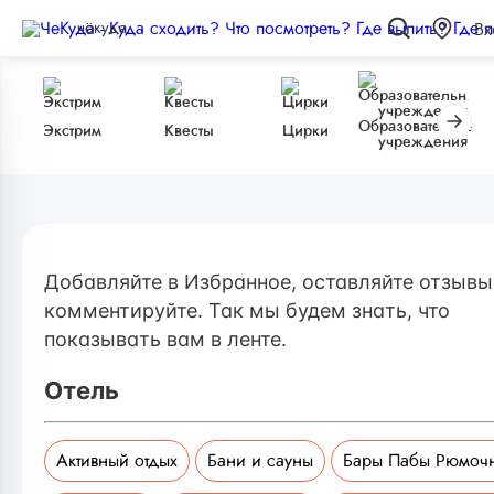
чёкуда
Вх
Образовательные
Экстрим
Квесты
Цирки
учреждения
Добавляйте в Избранное, оставляйте отзывы
комментируйте. Так мы будем знать, что
показывать вам в ленте.
Отель
Активный отдых
Бани и сауны
Бары Пабы Рюмоч