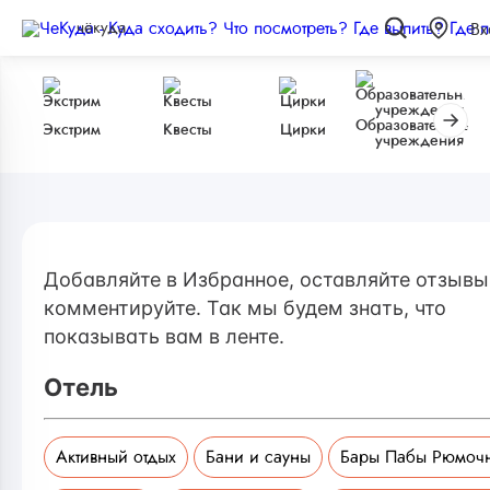
чёкуда
Вх
Образовательные
Экстрим
Квесты
Цирки
учреждения
Добавляйте в Избранное, оставляйте отзывы
комментируйте. Так мы будем знать, что
показывать вам в ленте.
Отель
Активный отдых
Бани и сауны
Бары Пабы Рюмоч