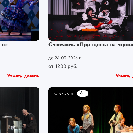
но»
Спектакль «Принцесса на горо
до 26-09-2026 г.
от
1200
руб.
Узнать детали
Узнать 
6+
Спектакли