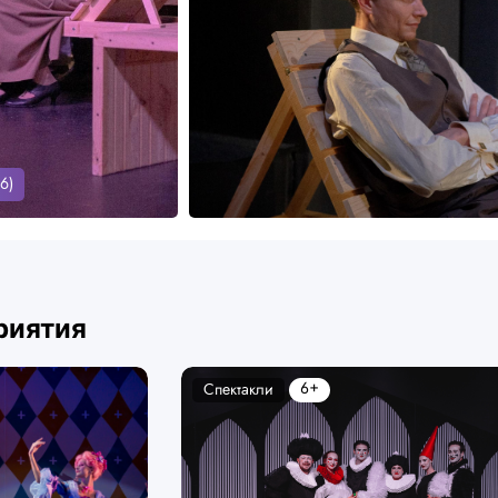
6)
риятия
6+
Спектакли