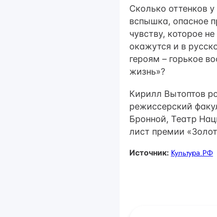
Сколько оттенков у
вспышка, опасное п
чувству, которое н
окажутся и в русск
героям – горькое в
жизнь»?
Кирилл Вытоптов ро
режиссерский факул
Бронной, Театр Нац
лист премии «Золот
Источник:
Культура.РФ