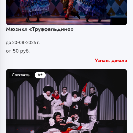
Мюзикл «Труффальдино»
до 20-08-2026 г.
от
50
руб.
Узнать детали
6+
Спектакли