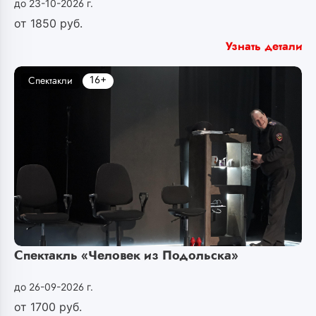
до 23-10-2026 г.
от
1850
руб.
Узнать детали
16+
Спектакли
Спектакль «Человек из Подольска»
до 26-09-2026 г.
от
1700
руб.