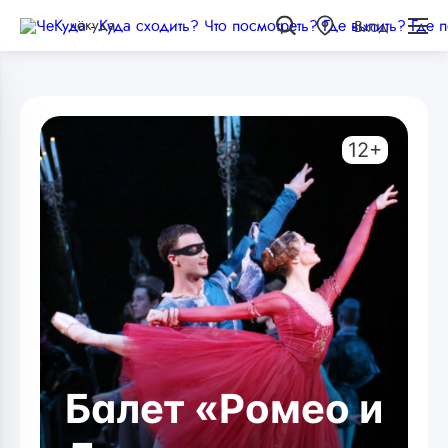
чёкуда
Вход
12+
Балет «Ромео и