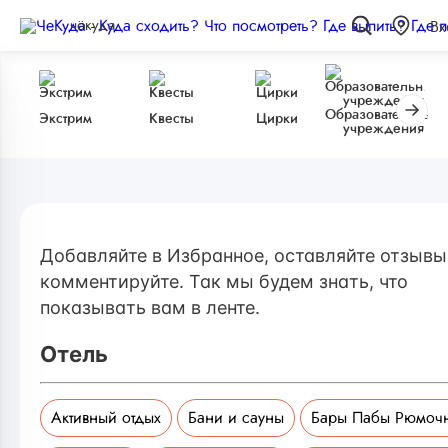
чёкуда
Вх
Образовательные
Экстрим
Квесты
Цирки
учреждения
Добавляйте в Избранное, оставляйте отзывы
комментируйте. Так мы будем знать, что
показывать вам в ленте.
Отель
Активный отдых
Бани и сауны
Бары Пабы Рюмоч