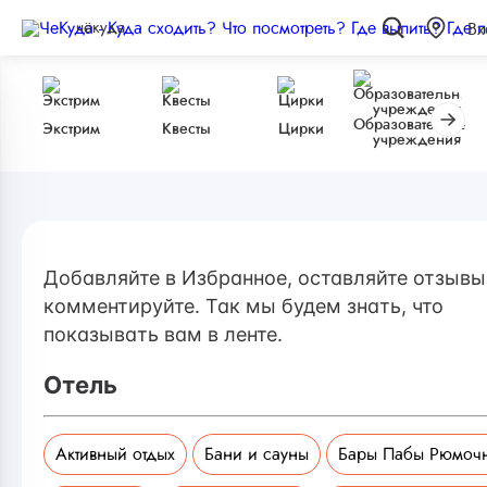
чёкуда
Вх
Образовательные
Экстрим
Квесты
Цирки
учреждения
Добавляйте в Избранное, оставляйте отзывы
комментируйте. Так мы будем знать, что
показывать вам в ленте.
Отель
Активный отдых
Бани и сауны
Бары Пабы Рюмоч