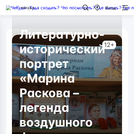
чёкуда
Вход
Литературно-
12+
исторический
портрет
«Марина
Раскова –
легенда
воздушного