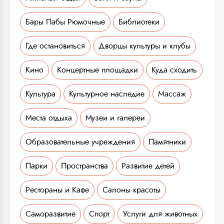
Бары Пабы Рюмочные
Библиотеки
Где остановиться
Дворцы культуры и клубы
Кино
Концертные площадки
Куда сходить
Культура
Культурное наследие
Массаж
Места отдыха
Музеи и галереи
Образовательные учреждения
Памятники
Парки
Пространства
Развитие детей
Рестораны и Кафе
Салоны красоты
Саморазвитие
Спорт
Услуги для животных