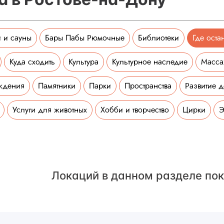
 и сауны
Бары Пабы Рюмочные
Библиотеки
Где оста
Куда сходить
Культура
Культурное наследие
Масс
ждения
Памятники
Парки
Пространства
Развитие д
Услуги для животных
Хобби и творчество
Цирки
Э
Локаций в данном разделе пок