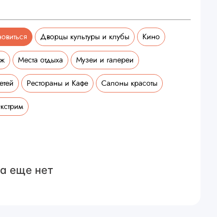
новиться
Дворцы культуры и клубы
Кино
аж
Места отдыха
Музеи и галереи
етей
Рестораны и Кафе
Салоны красоты
кстрим
а еще нет