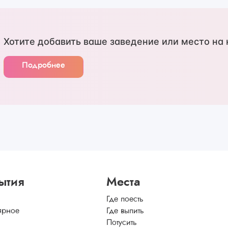
Хотите добавить ваше заведение или место на 
Подробнее
ытия
Места
Где поесть
ярное
Где выпить
Потусить