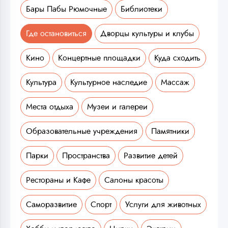
Бары Пабы Рюмочные
Библиотеки
Где остановиться
Дворцы культуры и клубы
Кино
Концертные площадки
Куда сходить
Культура
Культурное наследие
Массаж
Места отдыха
Музеи и галереи
Образовательные учреждения
Памятники
Парки
Пространства
Развитие детей
Рестораны и Кафе
Салоны красоты
Саморазвитие
Спорт
Услуги для животных