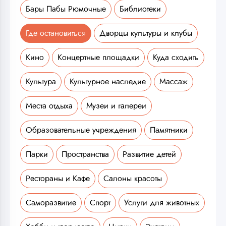
Бары Пабы Рюмочные
Библиотеки
Где остановиться
Дворцы культуры и клубы
Кино
Концертные площадки
Куда сходить
Культура
Культурное наследие
Массаж
Места отдыха
Музеи и галереи
Образовательные учреждения
Памятники
Парки
Пространства
Развитие детей
Рестораны и Кафе
Салоны красоты
Саморазвитие
Спорт
Услуги для животных