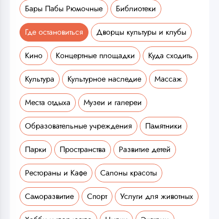
Бары Пабы Рюмочные
Библиотеки
Где остановиться
Дворцы культуры и клубы
Кино
Концертные площадки
Куда сходить
Культура
Культурное наследие
Массаж
Места отдыха
Музеи и галереи
Образовательные учреждения
Памятники
Парки
Пространства
Развитие детей
Рестораны и Кафе
Салоны красоты
Саморазвитие
Спорт
Услуги для животных