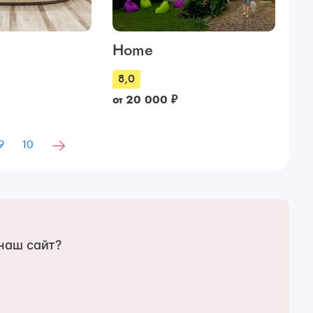
Home
8,0
от
20 000
₽
9
10
наш сайт?