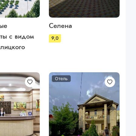
ые
Селена
ты с видом
9,0
алицкого
Отель