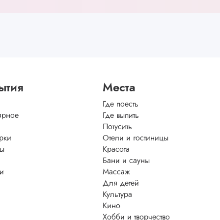
ытия
Места
Где поесть
ярное
Где выпить
Потусить
рки
Отели и гостиницы
ы
Красота
Бани и сауны
ти
Массаж
Для детей
Культура
Кино
Хобби и творчество