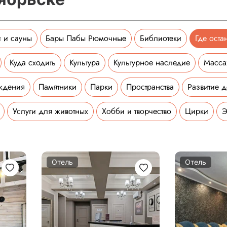
 и сауны
Бары Пабы Рюмочные
Библиотеки
Где оста
Куда сходить
Культура
Культурное наследие
Масс
ждения
Памятники
Парки
Пространства
Развитие д
Услуги для животных
Хобби и творчество
Цирки
Э
Отель
Отель