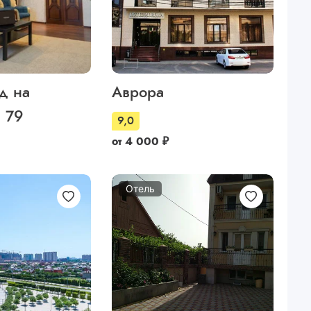
д на
Аврора
, 79
9,0
от
4 000
₽
Отель