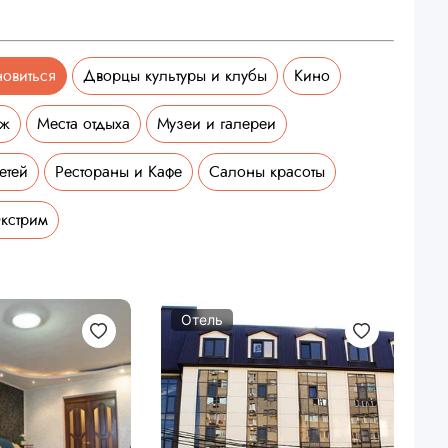
новиться
Дворцы культуры и клубы
Кино
аж
Места отдыха
Музеи и галереи
етей
Рестораны и Кафе
Салоны красоты
кстрим
Отель