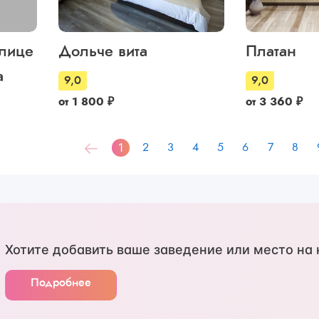
улице
Дольче вита
Платан
а
9,0
9,0
от
1 800
₽
от
3 360
₽
1
2
3
4
5
6
7
8
Хотите добавить ваше заведение или место на 
Подробнее