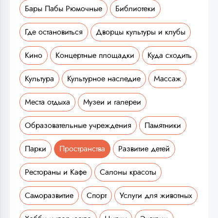
Бары Пабы Рюмочные
Библиотеки
Где остановиться
Дворцы культуры и клубы
Кино
Концертные площадки
Куда сходить
Культура
Культурное наследие
Массаж
Места отдыха
Музеи и галереи
Образовательные учреждения
Памятники
Парки
Пространства
Развитие детей
Рестораны и Кафе
Салоны красоты
Саморазвитие
Спорт
Услуги для животных