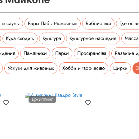
 и сауны
Бары Пабы Рюмочные
Библиотеки
Где оста
Куда сходить
Культура
Культурное наследие
Масс
ждения
Памятники
Парки
Пространства
Развитие д
Услуги для животных
Хобби и творчество
Цирки
Э
Джиппинг