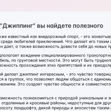
 "Джиппинг" вы найдете полезного
кже известный как внедорожный спорт, - это захватыв
 среди любителей приключений. Что делает его таким 
н дает, а также возможность довести себя до новых п
полагает вождение специализированного транспортног
иль, по грунтовой местности. Это могут быть трудно
ложность прохождения этих препятствий и их преодол
ый делает джиппинг интересным, - это чувство товари
ся в группах, что позволяет людям общаться с едино
ваниям. Это создает чувство общности и совместного 
озможность познакомиться с природой уникальным и
 отдаленные и красивые районы, недоступные для дру
расоту ландшафта, дикой природы и экосистем таким