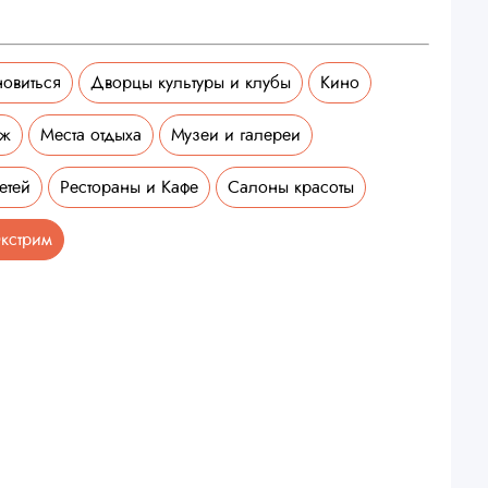
новиться
Дворцы культуры и клубы
Кино
аж
Места отдыха
Музеи и галереи
етей
Рестораны и Кафе
Салоны красоты
кстрим