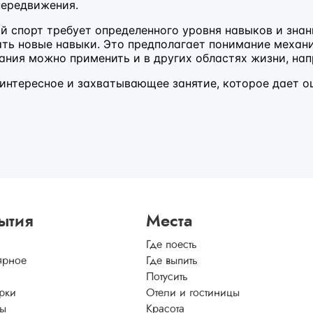
передвижения.
 спорт требует определенного уровня навыков и знани
ать новые навыки. Это предполагает понимание механ
нания можно применить и в других областях жизни, на
о интересное и захватывающее занятие, которое дает 
ытия
Места
Где поесть
ярное
Где выпить
Потусить
рки
Отели и гостиницы
ы
Красота