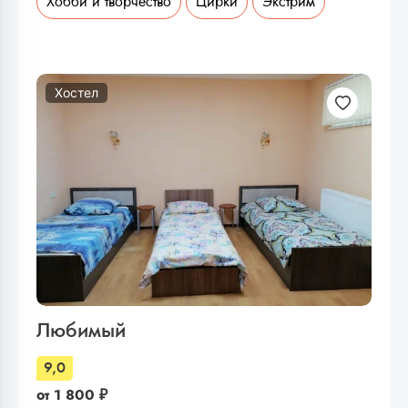
Хобби и творчество
Цирки
Экстрим
Хостел
Любимый
9,0
от
1 800
₽