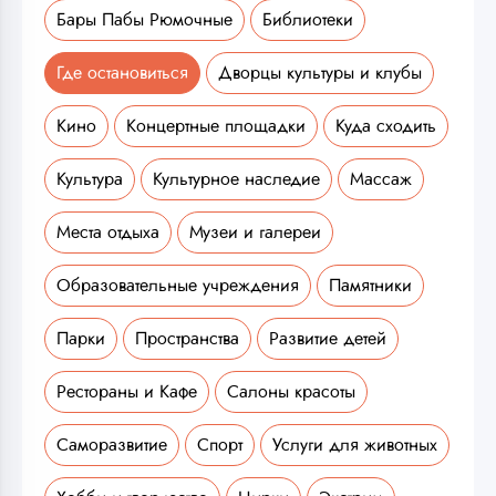
Бары Пабы Рюмочные
Библиотеки
Где остановиться
Дворцы культуры и клубы
Кино
Концертные площадки
Куда сходить
Культура
Культурное наследие
Массаж
Места отдыха
Музеи и галереи
Образовательные учреждения
Памятники
Парки
Пространства
Развитие детей
Рестораны и Кафе
Салоны красоты
Саморазвитие
Спорт
Услуги для животных