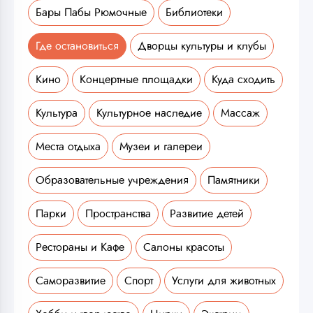
Бары Пабы Рюмочные
Библиотеки
Где остановиться
Дворцы культуры и клубы
Кино
Концертные площадки
Куда сходить
Культура
Культурное наследие
Массаж
Места отдыха
Музеи и галереи
Образовательные учреждения
Памятники
Парки
Пространства
Развитие детей
Рестораны и Кафе
Салоны красоты
Саморазвитие
Спорт
Услуги для животных