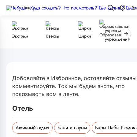
чёкуда
Вх
Образовательные
Экстрим
Квесты
Цирки
учреждения
Добавляйте в Избранное, оставляйте отзывы
комментируйте. Так мы будем знать, что
показывать вам в ленте.
Отель
Активный отдых
Бани и сауны
Бары Пабы Рюмоч