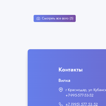
Смотреть все фото (5)
Контакты
Вилка
г Краснодар, ул Кубан
+7‒995‒577‒53‒52
+7 (995) 577 53 52