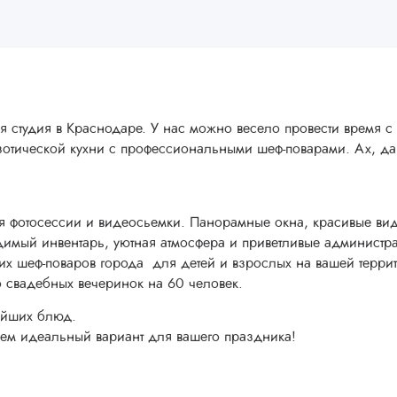
я студия в Краснодаре. У нас можно весело провести время с
зотической кухни с профессиональными шеф-поварами. Ах, да!
я фотосессии и видеосьемки. Панорамные окна, красивые вид
димый инвентарь, уютная атмосфера и приветливые администра
ших шеф-поваров города для детей и взрослых на вашей терри
 свадебных вечеринок на 60 человек.
нейших блюд.
рем идеальный вариант для вашего праздника!