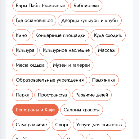
Бары Пабы Рюмочные
Библиотеки
Где остановиться
Дворцы культуры и клубы
Кино
Концертные площадки
Куда сходить
Культура
Культурное наследие
Массаж
Места отдыха
Музеи и галереи
Образовательные учреждения
Памятники
Парки
Пространства
Развитие детей
Рестораны и Кафе
Салоны красоты
Саморазвитие
Спорт
Услуги для животных