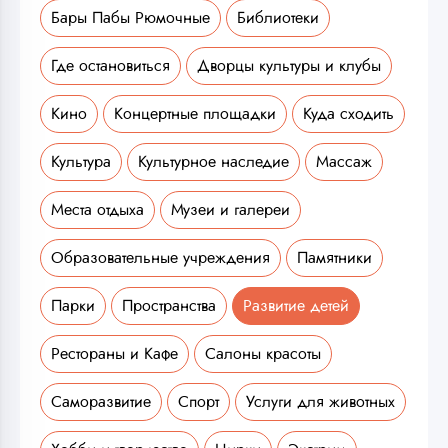
Бары Пабы Рюмочные
Библиотеки
Где остановиться
Дворцы культуры и клубы
Кино
Концертные площадки
Куда сходить
Культура
Культурное наследие
Массаж
Места отдыха
Музеи и галереи
Образовательные учреждения
Памятники
Парки
Пространства
Развитие детей
Рестораны и Кафе
Салоны красоты
Саморазвитие
Спорт
Услуги для животных