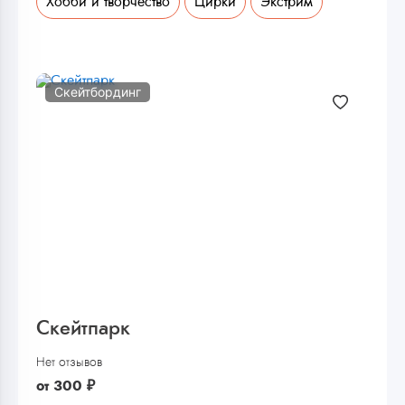
Хобби и творчество
Цирки
Экстрим
Скейтбординг
Скейтпарк
Нет отзывов
от
300
₽