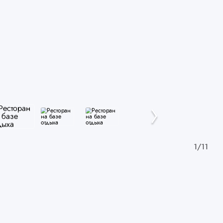
1
/
11