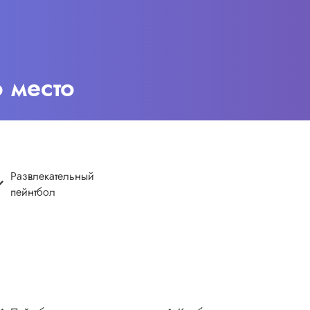
о место
Развлекательный
пейнтбол