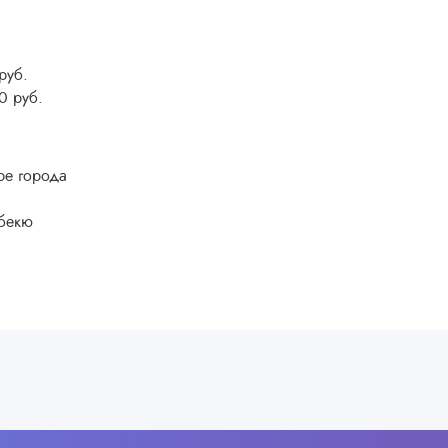
руб.
0 руб.
ре города
рбекю