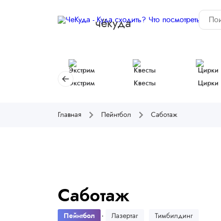
чёкуда
Экстрим
Квесты
Цирки
Главная
Пейнтбол
Саботаж
Саботаж
Пейнтбол
Лазертаг
Тимбилдинг