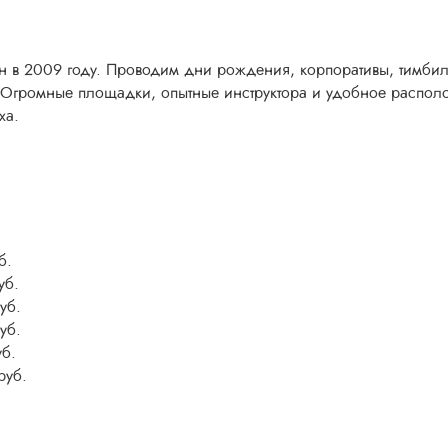
ан в 2009 году. Проводим дни рождения, корпоративы, тимби
. Огромные площадки, опытные инструктора и удобное располо
ха.
б.
уб.
уб.
уб.
уб.
руб.