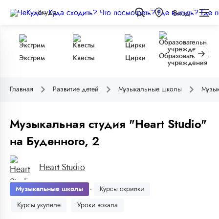
чёкуда
Вход
Образовательные
Экстрим
Квесты
Цирки
учреждения
Главная
Развитие детей
Музыкальные школы
Музык
Музыкальная студия "Heart Studio"
на Буденного, 2
Heart Studio
Музыкальные школы
Курсы скрипки
Курсы укулеле
Уроки вокала