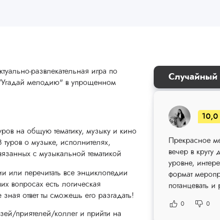
ктуально-развлекательная игра по
Случайный 
 "Угадай мелодию" в упрощенном
10,0
туров на общую тематику, музыку и кино
Прекрасное ме
8 туров о музыке, исполнителях,
вечер в кругу
вязанных с музыкальной тематикой
уровне, интер
ии или перечитать все энциклопедии
формат меропр
ших вопросах есть логическая
потанцевать и 
 зная ответ ты сможешь его разгадать!
0
0
зей/приятелей/коллег и прийти на