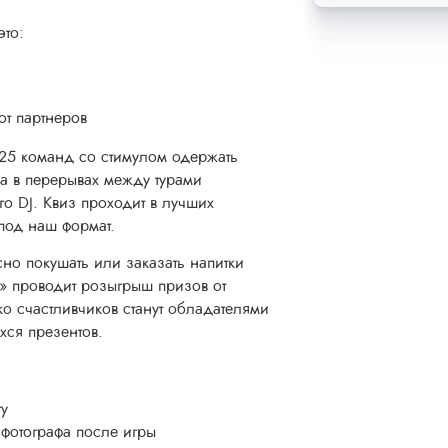
это:
от партнеров
-25 команд со стимулом одержать
а в перерывах между турами
го DJ. Квиз проходит в лучших
под наш формат.
но покушать или заказать напитки
» проводит розыгрыш призов от
о счастливчиков станут обладателями
хся презентов.
ту
 фотографа после игры