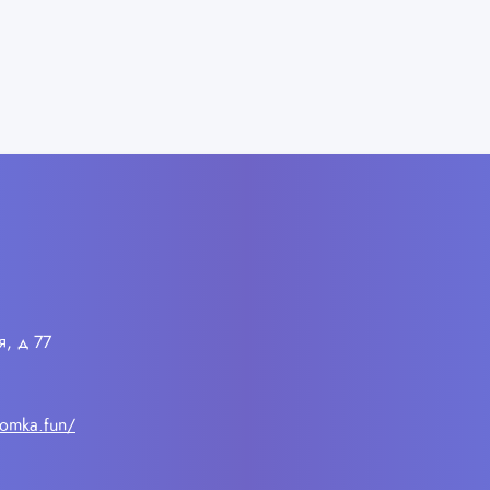
я, д 77
lomka.fun/