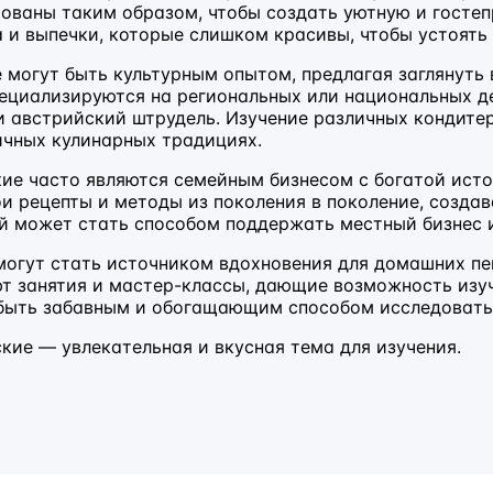
ованы таким образом, чтобы создать уютную и госте
а и выпечки, которые слишком красивы, чтобы устоять
е могут быть культурным опытом, предлагая заглянуть 
ециализируются на региональных или национальных де
и австрийский штрудель. Изучение различных кондите
ичных кулинарных традициях.
кие часто являются семейным бизнесом с богатой ист
и рецепты и методы из поколения в поколение, создав
й может стать способом поддержать местный бизнес 
могут стать источником вдохновения для домашних пе
т занятия и мастер-классы, дающие возможность изуч
быть забавным и обогащающим способом исследовать
кие — увлекательная и вкусная тема для изучения.