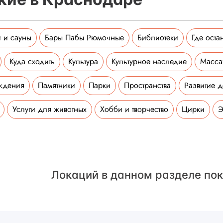
 и сауны
Бары Пабы Рюмочные
Библиотеки
Где оста
Куда сходить
Культура
Культурное наследие
Масс
ждения
Памятники
Парки
Пространства
Развитие д
Услуги для животных
Хобби и творчество
Цирки
Э
Локаций в данном разделе пок