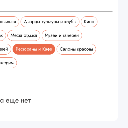
новиться
Дворцы культуры и клубы
Кино
аж
Места отдыха
Музеи и галереи
етей
Рестораны и Кафе
Салоны красоты
кстрим
а еще нет