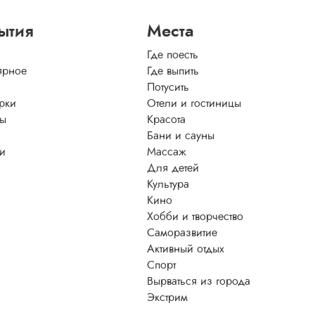
ытия
Места
Где поесть
ярное
Где выпить
Потусить
рки
Отели и гостиницы
ы
Красота
Бани и сауны
ти
Массаж
Для детей
Культура
Кино
Хобби и творчество
Саморазвитие
Активный отдых
Спорт
Вырваться из города
Экстрим