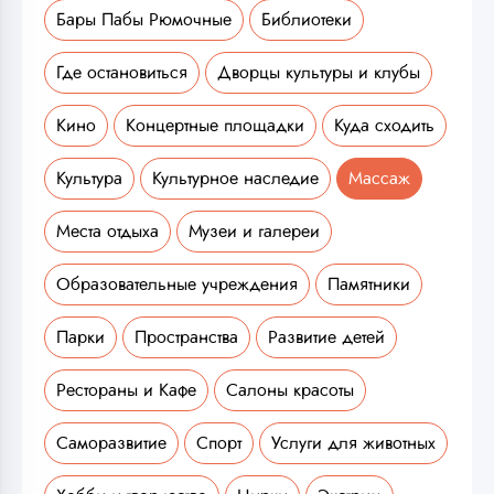
Бары Пабы Рюмочные
Библиотеки
Где остановиться
Дворцы культуры и клубы
Кино
Концертные площадки
Куда сходить
Культура
Культурное наследие
Массаж
Места отдыха
Музеи и галереи
Образовательные учреждения
Памятники
Парки
Пространства
Развитие детей
Рестораны и Кафе
Салоны красоты
Саморазвитие
Спорт
Услуги для животных