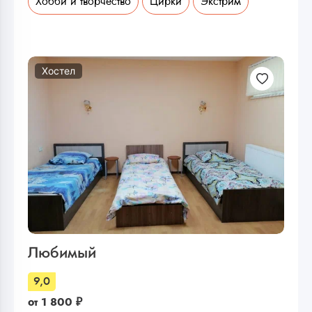
Хобби и творчество
Цирки
Экстрим
Хостел
Любимый
9,0
от
1 800
₽