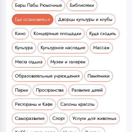
Бары Пабы Рюмочные
Библиотеки
Где остановиться
Дворцы культуры и клубы
Кино
Концертные площадки
Куда сходить
Культура
Культурное наследие
Массаж
Места отдыха
Музеи и галереи
Образовательные учреждения
Памятники
Парки
Пространства
Развитие детей
Рестораны и Кафе
Салоны красоты
Саморазвитие
Спорт
Услуги для животных