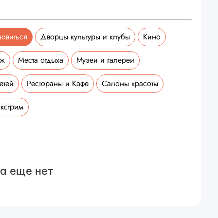
новиться
Дворцы культуры и клубы
Кино
аж
Места отдыха
Музеи и галереи
етей
Рестораны и Кафе
Салоны красоты
кстрим
а еще нет