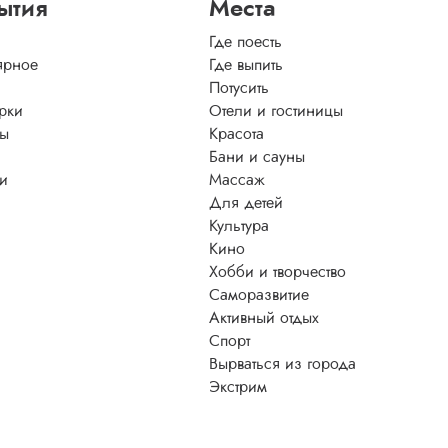
ытия
Места
Где поесть
ярное
Где выпить
Потусить
рки
Отели и гостиницы
ы
Красота
Бани и сауны
ти
Массаж
Для детей
Культура
Кино
Хобби и творчество
Саморазвитие
Активный отдых
Спорт
Вырваться из города
Экстрим