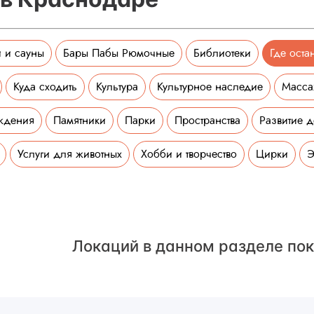
 и сауны
Бары Пабы Рюмочные
Библиотеки
Где оста
Куда сходить
Культура
Культурное наследие
Масс
ждения
Памятники
Парки
Пространства
Развитие д
Услуги для животных
Хобби и творчество
Цирки
Э
Локаций в данном разделе пок