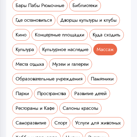
Бары Пабы Рюмочные
Библиотеки
Где остановиться
Дворцы культуры и клубы
Кино
Концертные площадки
Куда сходить
Культура
Культурное наследие
Массаж
Места отдыха
Музеи и галереи
Образовательные учреждения
Памятники
Парки
Пространства
Развитие детей
Рестораны и Кафе
Салоны красоты
Саморазвитие
Спорт
Услуги для животных