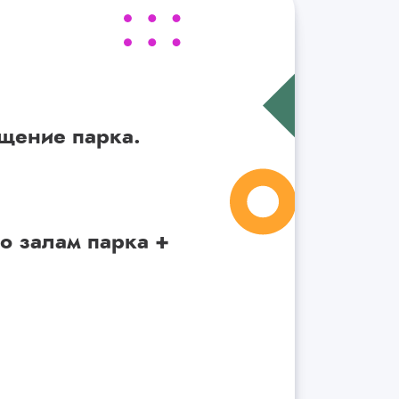
щение парка.
о залам парка +