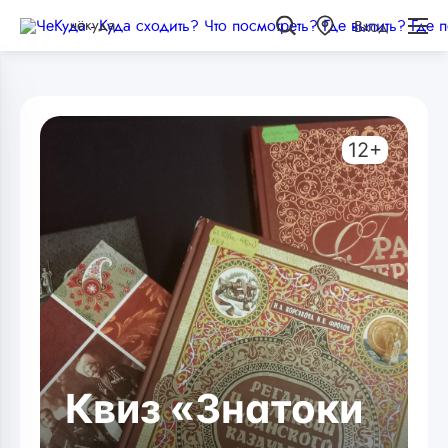
чёкуда
Вход
12+
Квиз «Знатоки