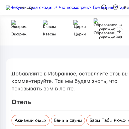
чёкуда
Вх
Образовательные
Экстрим
Квесты
Цирки
учреждения
Добавляйте в Избранное, оставляйте отзывы
комментируйте. Так мы будем знать, что
показывать вам в ленте.
Отель
Активный отдых
Бани и сауны
Бары Пабы Рюмоч