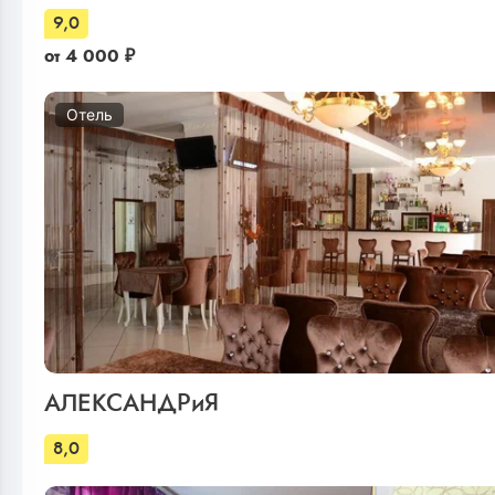
9,0
от
4 000
₽
Отель
АЛЕКСАНДРиЯ
8,0