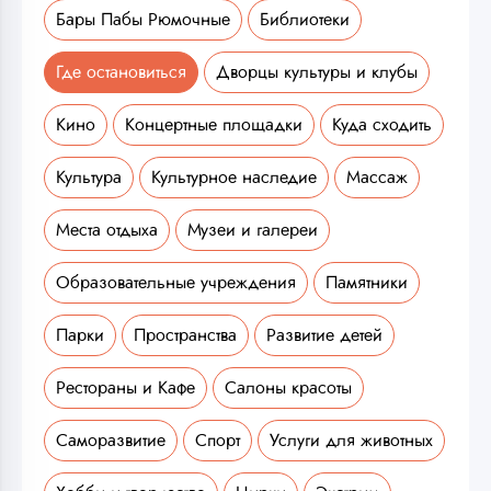
Бары Пабы Рюмочные
Библиотеки
Где остановиться
Дворцы культуры и клубы
Кино
Концертные площадки
Куда сходить
Культура
Культурное наследие
Массаж
Места отдыха
Музеи и галереи
Образовательные учреждения
Памятники
Парки
Пространства
Развитие детей
Рестораны и Кафе
Салоны красоты
Саморазвитие
Спорт
Услуги для животных