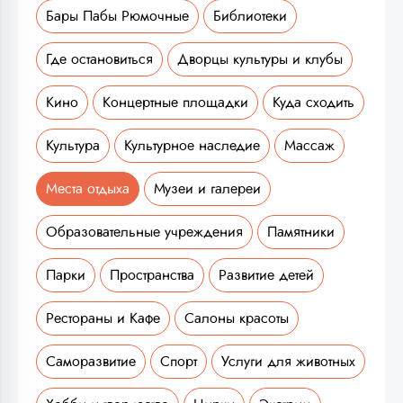
Бары Пабы Рюмочные
Библиотеки
Где остановиться
Дворцы культуры и клубы
Кино
Концертные площадки
Куда сходить
Культура
Культурное наследие
Массаж
Места отдыха
Музеи и галереи
Образовательные учреждения
Памятники
Парки
Пространства
Развитие детей
Рестораны и Кафе
Салоны красоты
Саморазвитие
Спорт
Услуги для животных