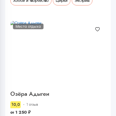
Хобби и творчество
Цирки
Экстрим
Места отдыха
Озёра Адыгеи
10,0
1 отзыв
от
1 250
₽